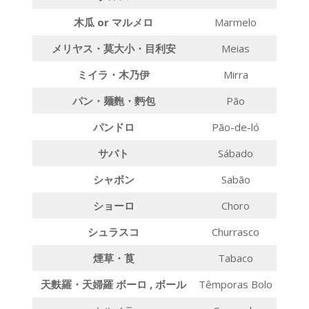
木瓜
or
マルメ
ロ
Marmelo
メリヤス・莫大小・目利
安
Meias
ミイラ・木乃
伊
Mirra
パン・麺麭・麪
包
Pão
パンド
ロ
Pão-de-ló
サバ
ト
Sábado
シャボ
ン
Sabão
ショー
ロ
Choro
シュラス
コ
Churrasco
煙草・
莨
Tabaco
天麩羅・天婦
羅
ボーロ
,
ボール
Têmporas Bolo