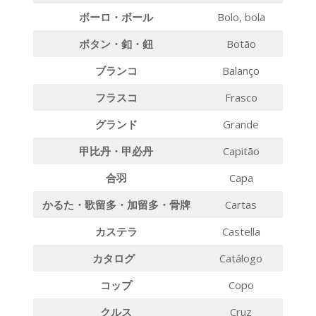
ボーロ・ボー
ル
Bolo, bola
ボタン・釦・
鈕
Botão
ブラン
コ
Balanço
フラス
コ
Frasco
グラン
ド
Grande
甲比丹・甲必
丹
Capitão
合
羽
Capa
かるた・歌留多・加留多・骨
牌
Cartas
カステ
ラ
Castella
カタロ
グ
Catálogo
コッ
プ
Copo
クル
ス
Cruz