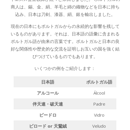
商人は、錫、金、絹、羊毛と綿の織物などを日本に持ち
込み、日本は刀剣、漆器、絹、銀を輸出しました。
現在の日本にもポルトガルからの永続的な影響を残して
いるものがあります。それは、日本語の語彙に含まれる
ポルトガル語が由来の言葉です。ポルトガルと日本の良
好な関係性や歴史的な交流を証明しお互いの国を強く結
びつけているものでもあります。
いくつかの例をご紹介します：
日本語
ポルトガル語
アルコー
ル
Álcool
伴天連・破天
連
Padre
ビード
ロ
Vidro
ビロード
or
天鵞
絨
Veludo