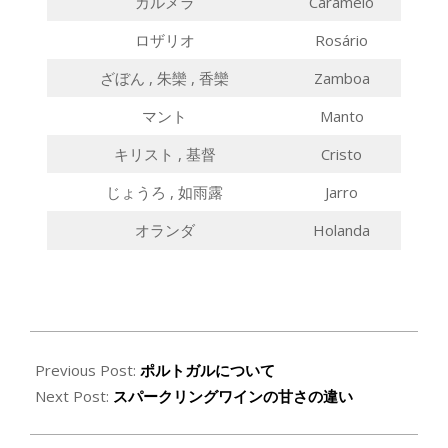
カルメラ
Caramelo
ロザリオ
Rosário
ざぼん , 朱欒 , 香欒
Zamboa
マント
Manto
キリスト , 基督
Cristo
じょうろ , 如雨露
Jarro
オランダ
Holanda
2019-
08-
Previous Post:
ポルトガルについて
19
Next Post:
スパークリングワインの甘さの違い